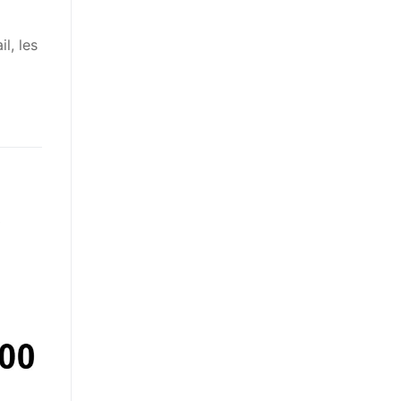
l, les
t