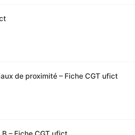
ct
aux de proximité – Fiche CGT ufict
t B – Fiche CGT ufict