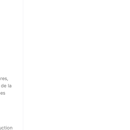
res,
 de la
les
uction