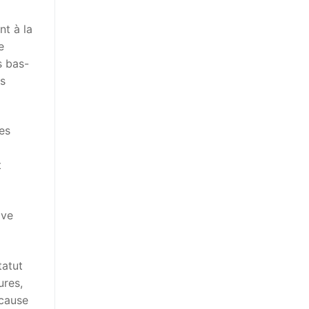
nt à la
e
s bas-
is
es
t
ive
tatut
ures,
 cause