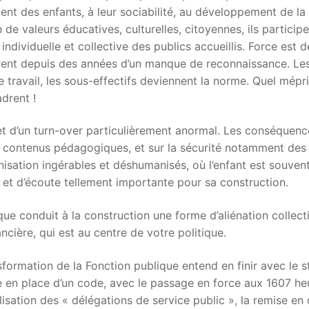
ent des enfants, à leur sociabilité, au développement de la
 de valeurs éducatives, culturelles, citoyennes, ils participe
ndividuelle et collective des publics accueillis. Force est d
ffrent depuis des années d’un manque de reconnaissance. Le
e travail, les sous-effectifs deviennent la norme. Quel mépr
adrent !
 et d’un turn-over particulièrement anormal. Les conséquenc
les contenus pédagogiques, et sur la sécurité notamment des
isation ingérables et déshumanisés, où l’enfant est souven
 et d’écoute tellement importante pour sa construction.
que conduit à la construction une forme d’aliénation collect
ncière, qui est au centre de votre politique.
sformation de la Fonction publique entend en finir avec le s
 en place d’un code, avec le passage en force aux 1607 he
alisation des « délégations de service public », la remise en