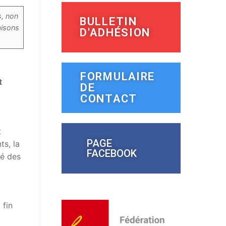
s, non
BULLETIN
aisons
D'ADHÉSION
FORMULAIRE
t
DE
CONTACT
t
PAGE
ts, la
FACEBOOK
té des
 fin