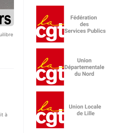
uilibre
it à