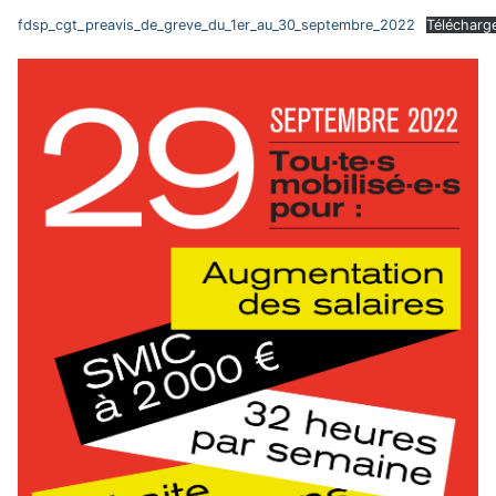
fdsp_cgt_preavis_de_greve_du_1er_au_30_septembre_2022
Télécharg