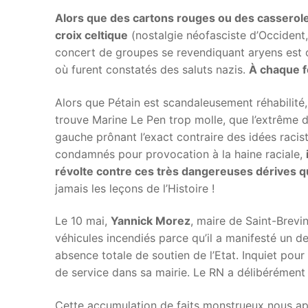
Alors que des cartons rouges ou des casseroles
croix celtique
(nostalgie néofasciste d’Occiden
concert de groupes se revendiquant aryens est o
où furent constatés des saluts nazis.
À chaque f
Alors que Pétain est scandaleusement réhabilité, 
trouve Marine Le Pen trop molle, que l’extrême 
gauche prônant l’exact contraire des idées racis
condamnés pour provocation à la haine raciale,
révolte contre ces très dangereuses dérives 
jamais les leçons de l’Histoire !
Le 10 mai,
Yannick Morez
, maire de Saint-Brevi
véhicules incendiés parce qu’il a manifesté un d
absence totale de soutien de l’Etat. Inquiet pou
de service dans sa mairie. Le RN a délibérément
Cette accumulation de faits monstrueux nous ap