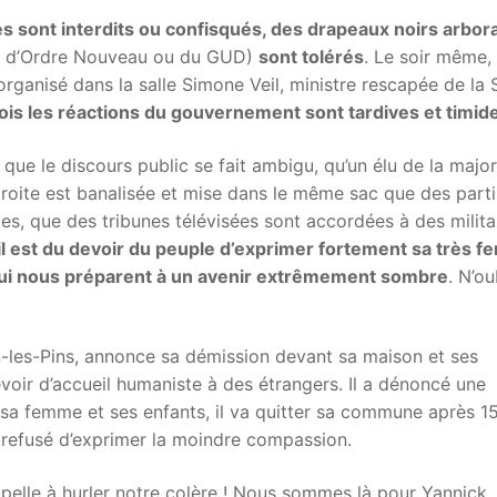
 sont interdits ou confisqués, des drapeaux noirs arbora
t, d’Ordre Nouveau ou du GUD)
sont tolérés
. Le soir même,
rganisé dans la salle Simone Veil, ministre rescapée de la 
ois les réactions du gouvernement sont tardives et timid
que le discours public se fait ambigu, qu’un élu de la major
droite est banalisée et mise dans le même sac que des part
tes, que des tribunes télévisées sont accordées à des milita
il est du devoir du peuple d’exprimer fortement sa très f
qui nous préparent à un avenir extrêmement sombre
. N’ou
n-les-Pins, annonce sa démission devant sa maison et ses
evoir d’accueil humaniste à des étrangers. Il a dénoncé une
r sa femme et ses enfants, il va quitter sa commune après 1
 refusé d’exprimer la moindre compassion.
pelle à hurler notre colère ! Nous sommes là pour Yannick