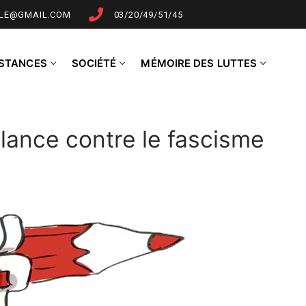
LLE@GMAIL.COM
03/20/49/51/45
NSTANCES
SOCIÉTÉ
MÉMOIRE DES LUTTES
gilance contre le fascisme