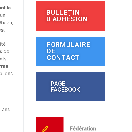
nt la
BULLETIN
 un
D'ADHÉSION
Shoah,
es.
ité
FORMULAIRE
DE
is de
CONTACT
nts
erme
blions
PAGE
FACEBOOK
5 ans