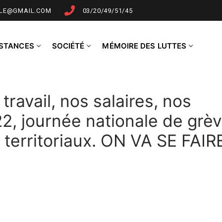
LLE@GMAIL.COM
03/20/49/51/45
NSTANCES
SOCIÉTÉ
MÉMOIRE DES LUTTES
travail, nos salaires, nos
22, journée nationale de grè
 territoriaux. ON VA SE FAIR