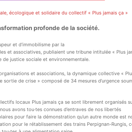
le, écologique et solidaire du collectif « Plus jamais ça »
sformation profonde de la société.
peur et d’immobilisme par la
es et associatives, publiaient une tribune intitulée « Plus j
 de justice sociale et environnementale.
organisations et associations, la dynamique collective « Pl
 de sortie de crise » composé de 34 mesures d’urgence sou
lectifs locaux Plus jamais ça se sont librement organisés s
e nous avons tou·tes connues d’entraves de nos libertés
plaires pour faire la démonstration qu’un autre monde est n
ation pour le rétablissement des trains Perpignan-Rungis, c
e tou·tes à une alimentation saine…