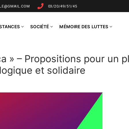
LLE@GMAIL.COM
03/20/49/51/45
NSTANCES
SOCIÉTÉ
MÉMOIRE DES LUTTES
ça » – Propositions pour un p
logique et solidaire