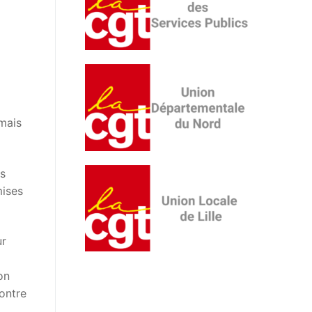
amais
us
mises
ur
on
ontre