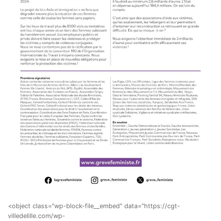
<object class="wp-block-file__embed" data="https://cgt-
villedelille.com/wp-