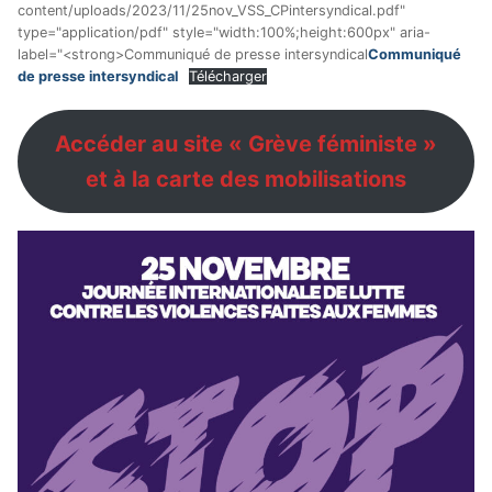
content/uploads/2023/11/25nov_VSS_CPintersyndical.pdf"
type="application/pdf" style="width:100%;height:600px" aria-
label="<strong>Communiqué de presse intersyndical
Communiqué
de presse intersyndical
Télécharger
Accéder au site « Grève féministe »
et à la carte des mobilisations