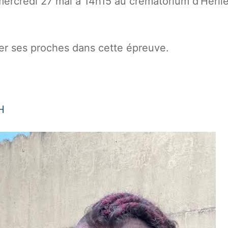
mercredi 27 mai à 14h15 au crématorium d’Herlie
er ses proches dans cette épreuve.
H