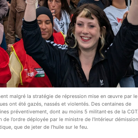
ent malgré la stratégie de répression mise en œuvre par le
iques ont été gazés, nassés et violentés. Des centaines de
ines préventivement, dont au moins 5 militant·es de la CGT
e l’ordre déployée par le ministre de l’Intérieur démission
ue, que de jeter de l’huile sur le feu.