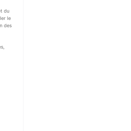
et du
ler le
on des
s,