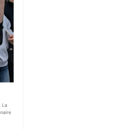
. La
naire