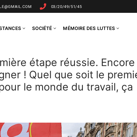
LLE@GMAIL.COM
03/20/49/51/45
NSTANCES
SOCIÉTÉ
MÉMOIRE DES LUTTES
mière étape réussie. Encore
gner ! Quel que soit le premi
 pour le monde du travail, ça