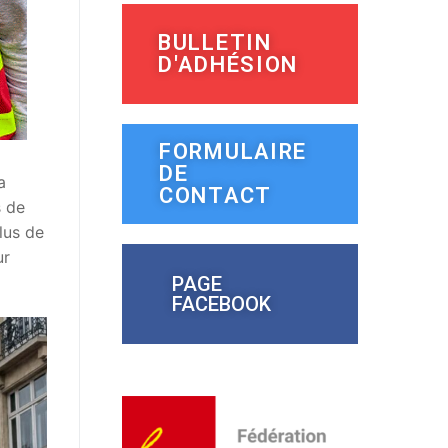
BULLETIN
D'ADHÉSION
FORMULAIRE
DE
a
CONTACT
s de
lus de
ur
PAGE
FACEBOOK